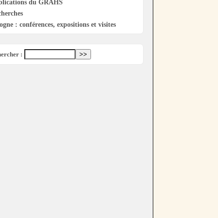
blications du GRAHS
cherches
ogne : conférences, expositions et visites
ercher :