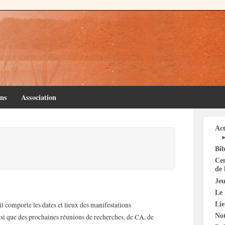
ins
Association
Act
Bib
Cen
de 
Jeu
Le 
Li
l comporte les dates et lieux des manifestations
Not
nsi que des prochaines réunions de recherches, de CA, de