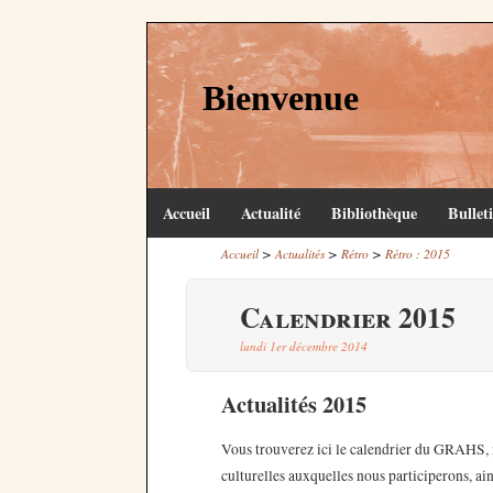
Bienvenue
Accueil
Actualité
Bibliothèque
Bullet
>
>
>
Accueil
Actualités
Rétro
Rétro : 2015
Calendrier 2015
lundi 1er décembre 2014
Actualités 2015
Vous trouverez ici le calendrier du GRAHS, i
culturelles auxquelles nous participerons, ai