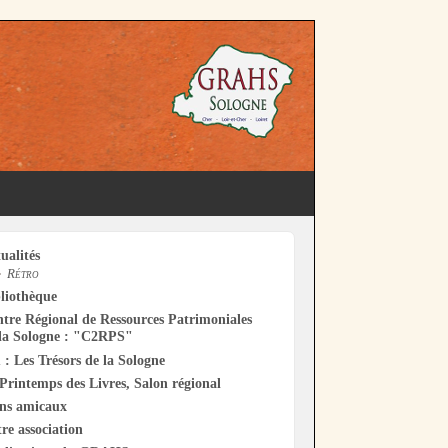
ualités
Rétro
liothèque
tre Régional de Ressources Patrimoniales
la Sologne : "C2RPS"
 : Les Trésors de la Sologne
Printemps des Livres, Salon régional
ens amicaux
re association