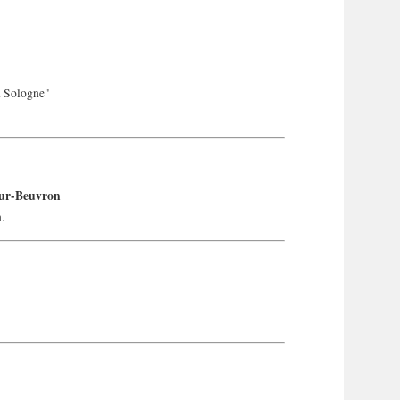
n Sologne"
sur-Beuvron
.