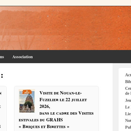
ins
Association
:
Act
Bib
Cen
n
Visite de Nouan-le-
de 
Fuzelier le 22 juillet
Jeu
e
2026,
Le 
dans le cadre des Visites
Li
estivales du GRAHS
Not
8
« Briques et Birettes »
Pu