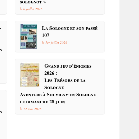
solognot »
le 6 juillet 2026
-
La Sologne et son passé
107
le 1er juillet 2026
s
Grand jeu d’énigmes
2026 :
Les Trésors de la
Sologne
Aventure à Souvigny-en-Sologne
le dimanche 28 juin
le 12 mai 2026
s