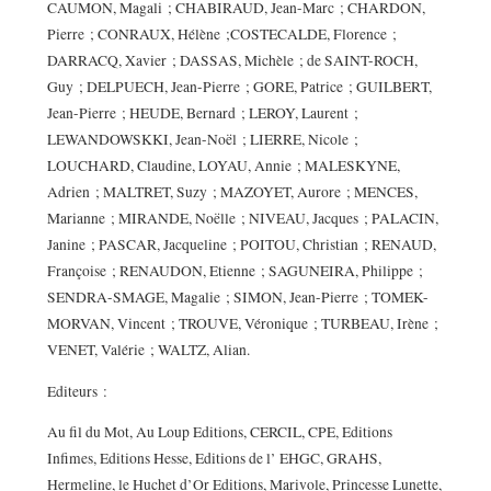
CAUMON, Magali ; CHABIRAUD, Jean-Marc ; CHARDON,
Pierre ; CONRAUX, Hélène ;COSTECALDE, Florence ;
DARRACQ, Xavier ; DASSAS, Michèle ; de SAINT-ROCH,
Guy ; DELPUECH, Jean-Pierre ; GORE, Patrice ; GUILBERT,
Jean-Pierre ; HEUDE, Bernard ; LEROY, Laurent ;
LEWANDOWSKKI, Jean-Noël ; LIERRE, Nicole ;
LOUCHARD, Claudine, LOYAU, Annie ; MALESKYNE,
Adrien ; MALTRET, Suzy ; MAZOYET, Aurore ; MENCES,
Marianne ; MIRANDE, Noëlle ; NIVEAU, Jacques ; PALACIN,
Janine ; PASCAR, Jacqueline ; POITOU, Christian ; RENAUD,
Françoise ; RENAUDON, Etienne ; SAGUNEIRA, Philippe ;
SENDRA-SMAGE, Magalie ; SIMON, Jean-Pierre ; TOMEK-
MORVAN, Vincent ; TROUVE, Véronique ; TURBEAU, Irène ;
VENET, Valérie ; WALTZ, Alian.
Editeurs :
Au fil du Mot, Au Loup Editions, CERCIL, CPE, Editions
Infimes, Editions Hesse, Editions de l’ EHGC, GRAHS,
Hermeline, le Huchet d’Or Editions, Marivole, Princesse Lunette,