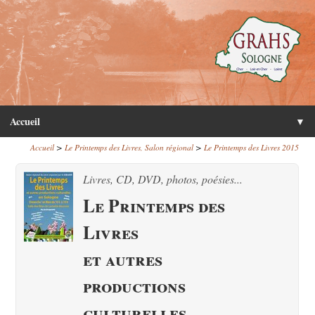
Accueil
▼
>
>
Accueil
Le Printemps des Livres, Salon régional
Le Printemps des Livres 2015
Livres, CD, DVD, photos, poésies...
Le Printemps des
Livres
et autres
productions
culturelles