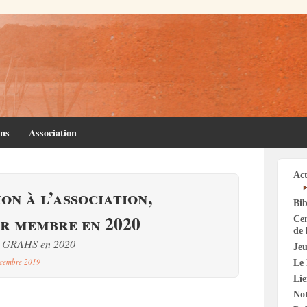
ins
Association
Act
on à l’association,
Bib
r membre en 2020
Cen
de 
le GRAHS en 2020
Jeu
écembre 2019
Le 
Li
Not