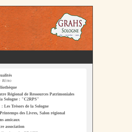
ualités
Rétro
liothèque
tre Régional de Ressources Patrimoniales
la Sologne : "C2RPS"
 : Les Trésors de la Sologne
Printemps des Livres, Salon régional
ens amicaux
re association