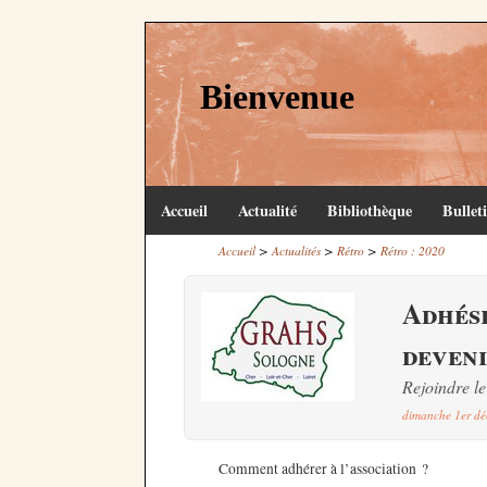
Bienvenue
Accueil
Actualité
Bibliothèque
Bullet
>
>
>
Accueil
Actualités
Rétro
Rétro : 2020
Adhési
deveni
Rejoindre 
dimanche 1er d
Comment adhérer à l’association ?