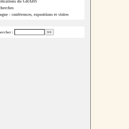
blications du GRAHS
cherches
ogne : conférences, expositions et visites
ercher :