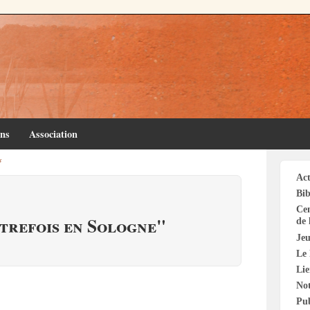
ins
Association
s
Act
Bib
Cen
utrefois en Sologne"
de 
Jeu
Le 
Li
Not
Pu