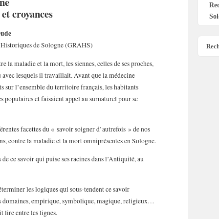
gne
Re
 et croyances
Sol
eude
t Historiques de Sologne (GRAHS)
Rech
e la maladie et la mort, les siennes, celles de ses proches,
 avec lesquels il travaillait. Avant que la médecine
 sur l’ensemble du territoire français, les habitants
 populaires et faisaient appel au surnaturel pour se
férentes facettes du « savoir soigner d’autrefois » de nos
ens, contre la maladie et la mort omniprésentes en Sologne.
 de ce savoir qui puise ses racines dans l’Antiquité, au
terminer les logiques qui sous-tendent ce savoir
nts domaines, empirique, symbolique, magique, religieux…
 lire entre les lignes.