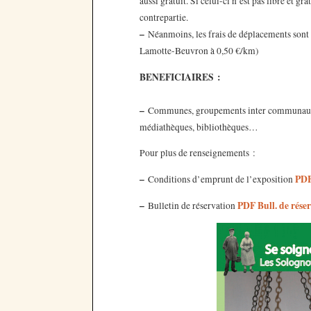
aussi gratuit. Si celui-ci n’est pas libre et 
contrepartie.
–
Néanmoins, les frais de déplacements sont à 
Lamotte-Beuvron à 0,50 €/km)
BENEFICIAIRES :
–
Communes, groupements inter communaux, syn
médiathèques, bibliothèques…
Pour plus de renseignements :
–
PDF
Conditions d’emprunt de l’exposition
–
PDF Bull. de rése
Bulletin de réservation