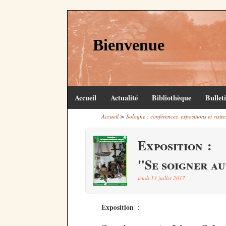
Bienvenue
Accueil
Actualité
Bibliothèque
Bullet
>
Accueil
Sologne : conférences, expositions et visite
Exposition :
"Se soigner a
jeudi 13 juillet 2017
Exposition
: