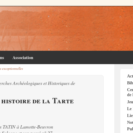
ins
Association
s exceptionnelles
Act
erches Archéologiques et Historiques de
Bib
Cen
de 
 histoire de la Tarte
Jeu
Le 
Li
Not
Les TATIN à Lamotte-Beuvron
Pu
a Sologne et son passé n° 27