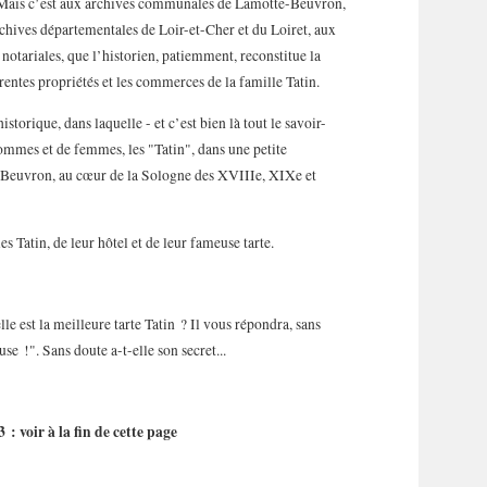
. Mais c’est aux archives communales de Lamotte-Beuvron,
chives départementales de Loir-et-Cher et du Loiret, aux
s notariales, que l’historien, patiemment, reconstitue la
érentes propriétés et les commerces de la famille Tatin.
istorique, dans laquelle - et c’est bien là tout le savoir-
’hommes et de femmes, les "Tatin", dans une petite
euvron, au cœur de la Sologne des XVIIIe, XIXe et
s Tatin, de leur hôtel et de leur fameuse tarte.
 est la meilleure tarte Tatin ? Il vous répondra, sans
e !". Sans doute a-t-elle son secret...
: voir à la fin de cette page