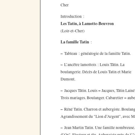
Cher
Introduction :
Les Tatin, à Lamotte-Beuvron
(Loir-et-Cher)
La famille Tatin
:
–
Tableau : généalogie de la famille Tatin.
–
L’ancêtre lamottois : Louis Tâtin. La
boulangerie. Décès de Louis Tatin et Marie
Dumont.
–
Jacques Tâtin. Louis = Jacques, Tâtin Lainé
Trois mariages. Boulanger. Cabaretier = auberg
–
Réné Tatin. Charron et aubergiste. Boulang
Agrandissement du "Lion d’Argent", avec Ma
–
Jean Martin Tatin. Une famille nombreuse.
d’Or". Electeur et élu. Aubergiste près de l’