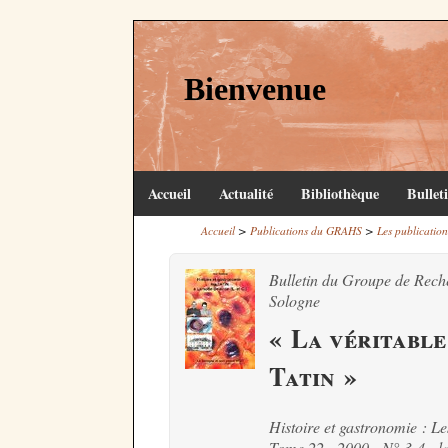
Bienvenue
Accueil
Actualité
Bibliothèque
Bullet
>
>
Accueil
Publications du GRAHS
Les publication
Bulletin du Groupe de Rech
Sologne
« La véritable
Tatin »
Histoire et gastronomie : 
Tome 22 - 2000 - N° 3-4 - l