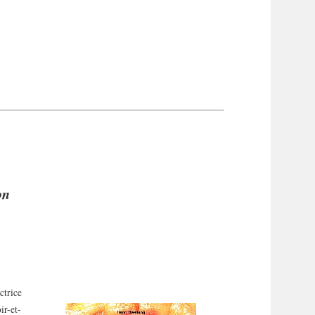
on
ctrice
ir-et-