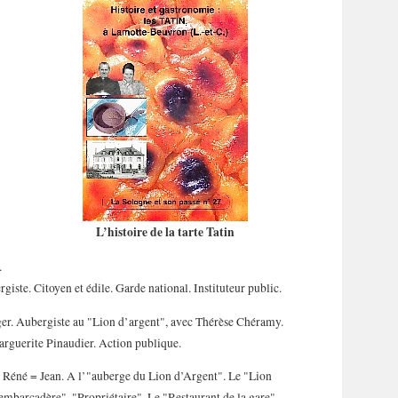
L’histoire de la tarte Tatin
.
iste. Citoyen et édile. Garde national. Instituteur public.
er. Aubergiste au "Lion d’argent", avec Thérèse Chéramy.
rguerite Pinaudier. Action publique.
 Réné = Jean. A l’"auberge du Lion d’Argent". Le "Lion
"embarcadère". "Propriétaire". Le "Restaurant de la gare".