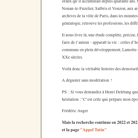
oraux qu’il accumulait depuis quarante ans
Nouan-le-Fuzelier, Salbris et Vouzon, aux ar
archives de la ville de Paris, dans les minute
généalogie, retrouve les professions, les diff
Il nous livre là, une étude complète, précise, h
faire de l’auteur - apparaît la vie : celles d
commune en plein développement, Lamotte-B
XXe siècles.
Voilà donc la véritable histoire des demoiselle
A déguster sans modération !
PS : Si vous demandez à Henri Delétang quelle
hésitation :"C’est celle que prépare mon épous
Frédéric Auger
Mais la recherche continue en 2022 et 2023 
et la page
"Appel Tatin"