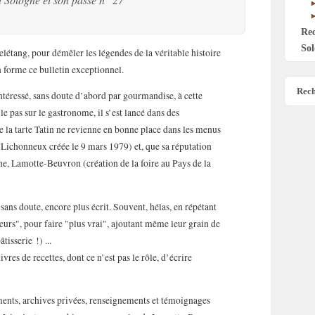
Re
Sol
Delétang, pour démêler les légendes de la véritable histoire
en forme ce bulletin exceptionnel.
Rech
ntéressé, sans doute d’abord par gourmandise, à cette
 le pas sur le gastronome, il s’est lancé dans des
e la tarte Tatin ne revienne en bonne place dans les menus
s Lichonneux créée le 9 mars 1979) et, que sa réputation
ine, Lamotte-Beuvron (création de la foire au Pays de la
 sans doute, encore plus écrit. Souvent, hélas, en répétant
eurs", pour faire "plus vrai", ajoutant même leur grain de
isserie !) ...
res de recettes, dont ce n’est pas le rôle, d’écrire
ments, archives privées, renseignements et témoignages