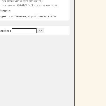
Les publications exceptionnelles
la revue du GRAHS La Sologne et son passé
cherches
ogne : conférences, expositions et visites
ercher :