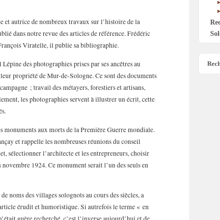
 et autrice de nombreux travaux sur l’histoire de la
Re
blié dans notre revue des articles de référence. Frédéric
Sol
ançois Viratelle, il publie sa bibliographie.
l Lépine des photographies prises par ses ancêtres au
Rech
leur propriété de Mur-de-Sologne. Ce sont des documents
 campagne ; travail des métayers, forestiers et artisans,
llement, les photographies servent à illustrer un écrit, cette
és.
les monuments aux morts de la Première Guerre mondiale.
ançay et rappelle les nombreuses réunions du conseil
, sélectionner l’architecte et les entrepreneurs, choisir
 novembre 1924. Ce monument serait l’un des seuls en
 de noms des villages solognots au cours des siècles, a
article érudit et humoristique. Si autrefois le terme « en
était guère recherché, c’est l’inverse aujourd’hui et de