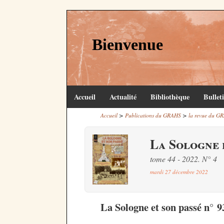
Bienvenue
Accueil
Actualité
Bibliothèque
Bullet
>
>
Accueil
Publications du GRAHS
la revue du GR
La Sologne e
tome 44 - 2022. N° 4
mardi 27 décembre 2022
La Sologne et son passé n° 9