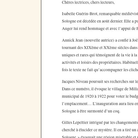
Chères lectrices, chers lecteurs,
Isabelle Guérin-Brot, remarquable médiéviste
Sologne est décédée en août dernier. Elle a pu
Auger lui rend hommage et avec l’appui de Fr
Annick Jean (nouvelle autrice) a confié à Joë
tournant des XIXème et XXème siècles dans 
uniques et rares qui témoignent de la vie à la
activités et loisirs des propriétaires. Habitue
fois le texte ne fait qu’accompagner les clich
Jacques Niveau poursuit ses recherches sur 
Dans ce numéro, il évoque le village de Mill
municipal de 1920 à 1922 pour voter le budget
l’emplacement… L’inauguration aura lieu en
Sologne à être surmonté d’un coq.
Gilles Lepeltier intrigué par les changements
cherché à élucider ce mystère. Il en a tiré un 
Sologne » évoquait une région misérable et n’