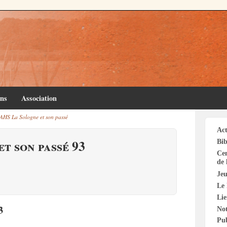
ins
Association
AHS La Sologne et son passé
Act
t son passé 93
Bib
Cen
de 
Jeu
Le 
Li
3
Not
Pu