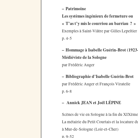
–
Patrimoine
Les systèmes ingénieux de fermeture ou
« T’as t’y mis le courriou au barriau ? »
Exemples à Saint-Viâtre par Gilles Lepeltier
p. 4-5
–
Hommage à Isabelle Guérin-Brot (1923-
Médiéviste de la Sologne
par Frédéric Auger
–
Bibliographie d’Isabelle Guérin-Brot
par Frédéric Auger et François Viratelle
p. 6-8
–
Annick JEAN et Joël LÉPINE
Scènes de vie en Sologne à la fin du XIXème
La métairie du Petit Courtais et la locature d
à Mur-de-Sologne (Loir-et-Cher)
p. 9-52