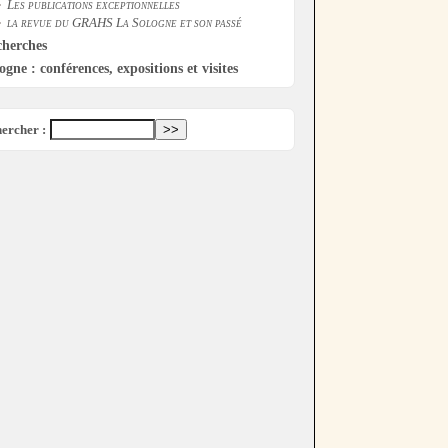
Les publications exceptionnelles
la revue du GRAHS La Sologne et son passé
cherches
ogne : conférences, expositions et visites
ercher :