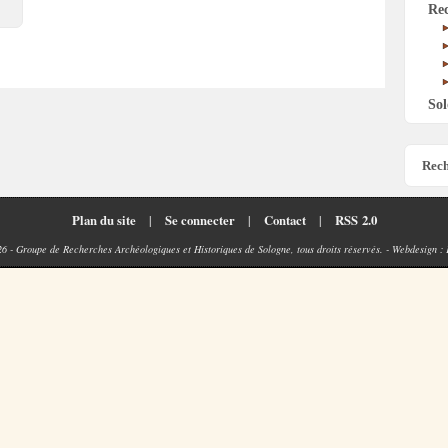
Re
Sol
Rech
Plan du site
|
Se connecter
|
Contact
|
RSS 2.0
26 - Groupe de Recherches Archéologiques et Historiques de Sologne, tous droits réservés. - Webdesign :