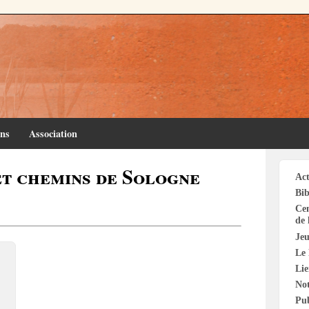
ins
Association
et chemins de Sologne
Act
Bib
Cen
de 
Jeu
Le 
Li
Not
Pu