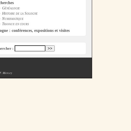
cherches
Généalogie
Histoire de la Sologne
Numismatique
Travaux en cours
ogne : conférences, expositions et visites
ercher :
 F. Mercey