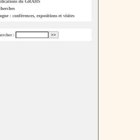
blications du GRAHS
cherches
ogne : conférences, expositions et visites
ercher :