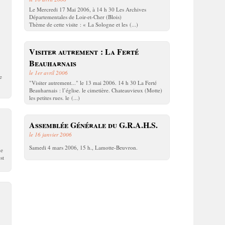
Le Mercredi 17 Mai 2006, à 14 h 30 Les Archives
Départementales de Loir-et-Cher (Blois)
Thème de cette visite : « La Sologne et les (...)
Visiter autrement : La Ferté
Beauharnais
le 1er avril 2006
e
"Visiter autrement..." le 13 mai 2006. 14 h 30 La Ferté
Beauharnais : l’église. le cimetière. Chateauvieux (Motte)
les petites rues. le (...)
Assemblée Générale du G.R.A.H.S.
le 16 janvier 2006
Samedi 4 mars 2006, 15 h., Lamotte-Beuvron.
de
st