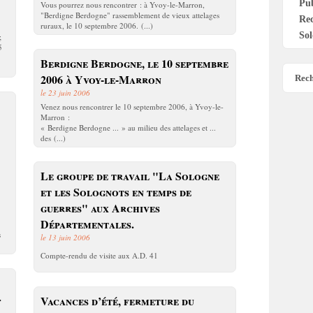
Pu
Vous pourrez nous rencontrer : à Yvoy-le-Marron,
"Berdigne Berdogne" rassemblement de vieux attelages
Re
ruraux, le 10 septembre 2006. (...)
Sol
;
5
Berdigne Berdogne, le 10 septembre
2006 à Yvoy-le-Marron
Rech
le 23 juin 2006
Venez nous rencontrer le 10 septembre 2006, à Yvoy-le-
Marron :
« Berdigne Berdogne ... » au milieu des attelages et ...
des (...)
Le groupe de travail "La Sologne
et les Solognots en temps de
guerres" aux Archives
Départementales.
s
le 13 juin 2006
Compte-rendu de visite aux A.D. 41
»
Vacances d’été, fermeture du