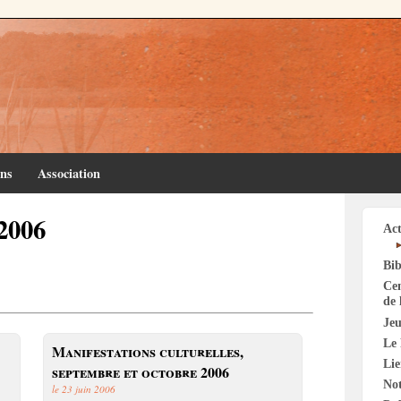
ins
Association
2006
Act
Bib
Cen
de 
Jeu
Le 
Manifestations culturelles,
Li
septembre et octobre 2006
Not
le 23 juin 2006