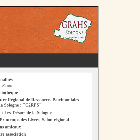
ualités
Rétro
liothèque
tre Régional de Ressources Patrimoniales
la Sologne : "C2RPS"
 : Les Trésors de la Sologne
Printemps des Livres, Salon régional
ens amicaux
re association