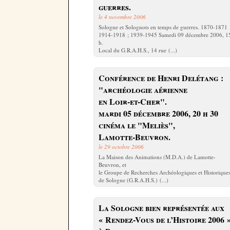
guerres.
le 4 novembre 2006
Sologne et Solognots en temps de guerres. 1870-1871 
1914-1918 ; 1939-1945 Samedi 09 décembre 2006, 1
h.
Local du G.R.A.H.S., 14 rue (...)
Conférence de Henri Delétang :
"archéologie aérienne
en Loir-et-Cher".
mardi 05 décembre 2006, 20 h 30
cinéma le "Meliès",
Lamotte-Beuvron.
le 29 octobre 2006
La Maison des Animations (M.D.A.) de Lamotte-
Beuvron, et
le Groupe de Recherches Archéologiques et Historique
de Sologne (G.R.A.H.S.) (...)
La Sologne bien représentée aux
« Rendez-Vous de l’Histoire 2006 