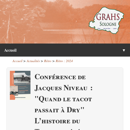
Accueil
▼
>
>
>
Accueil
Actualités
Rétro
Rétro : 2024
Conférence de
Jacques Niveau :
"Quand le tacot
passait à Dry"
L’histoire du