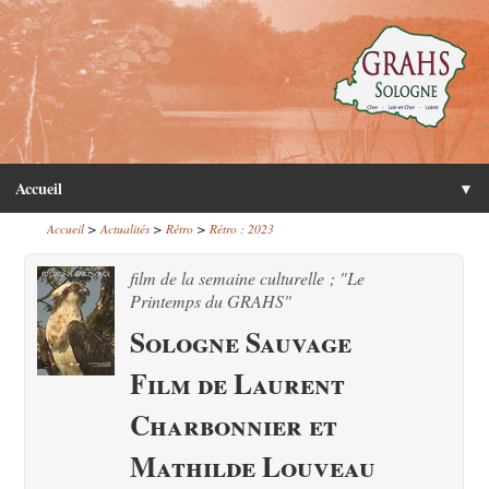
Accueil
▼
>
>
>
Accueil
Actualités
Rétro
Rétro : 2023
film de la semaine culturelle ; "Le
Printemps du GRAHS"
Sologne Sauvage
Film de Laurent
Charbonnier et
Mathilde Louveau