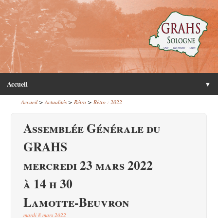
Accueil
▼
>
>
>
Accueil
Actualités
Rétro
Rétro : 2022
Assemblée Générale du
GRAHS
mercredi 23 mars 2022
à 14 h 30
Lamotte-Beuvron
mardi 8 mars 2022