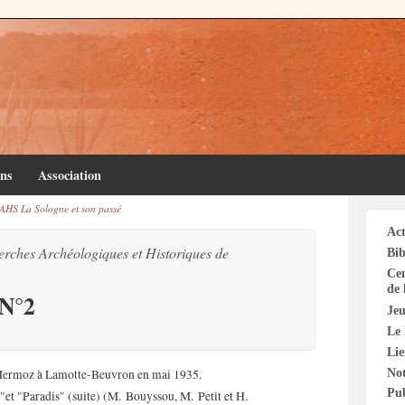
ins
Association
AHS La Sologne et son passé
Act
erches Archéologiques et Historiques de
Bib
Cen
de 
 N°2
Jeu
Le 
Li
Not
n Mermoz à Lamotte-Beuvron en mai 1935.
Pu
et "Paradis" (suite) (M. Bouyssou, M. Petit et H.