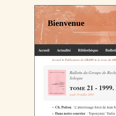
Bienvenue
Accueil
Actualité
Bibliothèque
Bullet
>
>
Accueil
Publications du GRAHS
la revue du GR
Bulletin du Groupe de Rech
Sologne
tome 21 - 1999.
jeudi 14 juillet 2005
–
Ch. Poitou
: L’atterrissage forcé de Jea
–
Dans notre courrier
: Toponymie "Enfer "