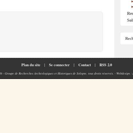
Re
Sol
Rech
Plan du site
|
Se connecter
|
Contact
|
RSS 2.0
26 - Groupe de Recherches Archéologiques et Historiques de Sologne, tous droits réservés. - Webdesign :