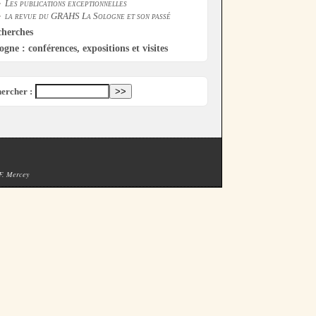
Les publications exceptionnelles
la revue du GRAHS La Sologne et son passé
cherches
ogne : conférences, expositions et visites
ercher :
 F. Mercey