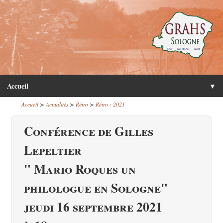
Accueil
▼
>
>
>
Accueil
Actualités
Rétro
Rétro : 2021
Conférence de Gilles
Lepeltier
" Mario Roques un
philologue en Sologne"
jeudi 16 septembre 2021