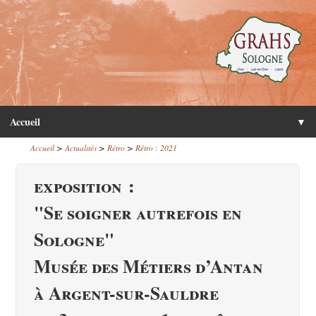
Accueil
▼
>
>
>
Accueil
Actualités
Rétro
Rétro : 2021
exposition :
"Se soigner autrefois en
Sologne"
Musée des Métiers d’Antan
à Argent-sur-Sauldre