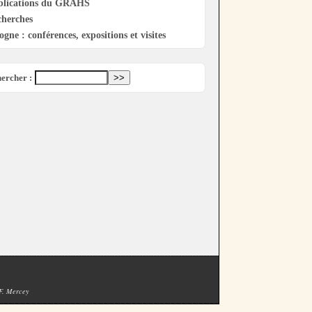
blications du GRAHS
cherches
ogne : conférences, expositions et visites
ercher :
 F. Mercey