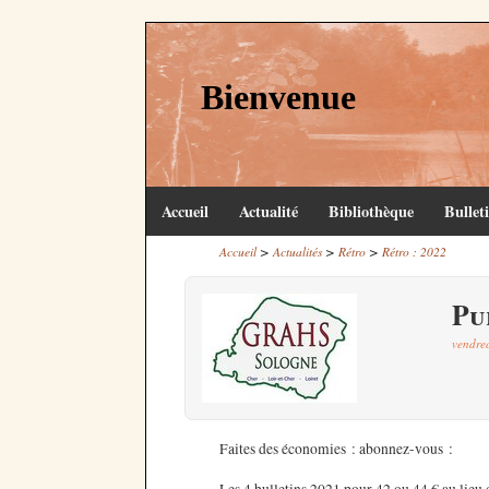
Bienvenue
Accueil
Actualité
Bibliothèque
Bullet
>
>
>
Accueil
Actualités
Rétro
Rétro : 2022
Pu
vendre
Faites des économies : abonnez-vous :