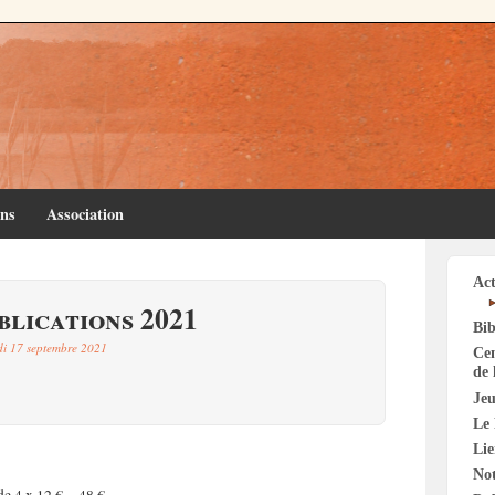
ins
Association
Act
blications 2021
Bib
di 17 septembre 2021
Cen
de 
Jeu
Le 
Li
Not