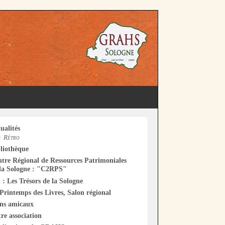
ualités
Rétro
liothèque
tre Régional de Ressources Patrimoniales
la Sologne : "C2RPS"
 : Les Trésors de la Sologne
Printemps des Livres, Salon régional
ens amicaux
re association