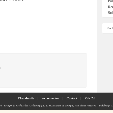
de 4 x 12 € = 48 €
Pu
Re
Sol
Rech
:
Plan du site
|
Se connecter
|
Contact
|
RSS 2.0
26 - Groupe de Recherches Archéologiques et Historiques de Sologne, tous droits réservés. - Webdesign :