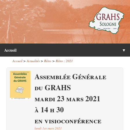
Accueil
▼
>
>
>
Accueil
Actualités
Rétro
Rétro : 2021
Assemblée Générale
du GRAHS
mardi 23 mars 2021
à 14 h 30
en visioconférence
lundi 1er mars 2021