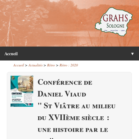
Accueil
▼
>
>
>
Accueil
Actualités
Rétro
Rétro : 2020
Conférence de
Daniel Viaud
" St Viâtre au milieu
du XVIIème siècle :
une histoire par le