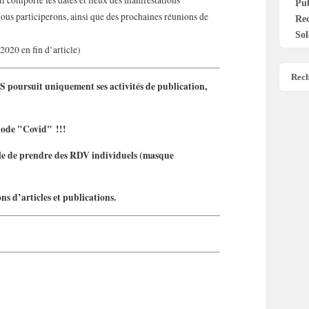
l comporte les dates et lieux des manifestations
Pu
ous participerons, ainsi que des prochaines réunions de
Re
Sol
 2020 en fin d’article)
Rech
 poursuit uniquement ses activités de publication,
iode "Covid" !!!
ible de prendre des RDV individuels (masque
s d’articles et publications.