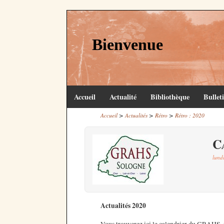
Bienvenue
Accueil
Actualité
Bibliothèque
Bullet
>
>
>
Accueil
Actualités
Rétro
Rétro : 2020
C
lund
Actualités 2020