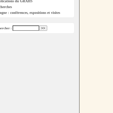
blications du GRAHS
cherches
ogne : conférences, expositions et visites
ercher :