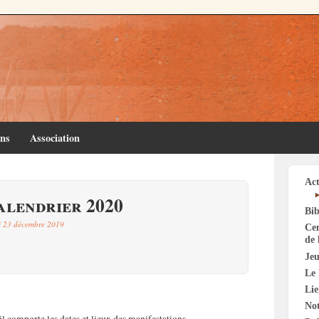
ins
Association
Act
alendrier 2020
Bib
i 23 décembre 2019
Cen
de 
Jeu
Le 
Li
Not