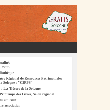
ualités
Rétro
liothèque
tre Régional de Ressources Patrimoniales
la Sologne : "C2RPS"
 : Les Trésors de la Sologne
Printemps des Livres, Salon régional
ens amicaux
re association