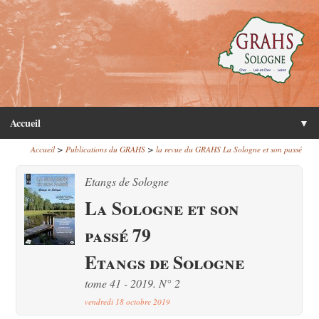
Accueil
▼
>
>
Accueil
Publications du GRAHS
la revue du GRAHS La Sologne et son passé
Etangs de Sologne
La Sologne et son
passé 79
Etangs de Sologne
tome 41 - 2019. N° 2
vendredi 18 octobre 2019