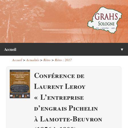
Accueil
▼
>
>
>
Accueil
Actualités
Rétro
Rétro : 2017
Conférence de
Laurent Leroy
« L’entreprise
d’engrais Pichelin
à Lamotte-Beuvron