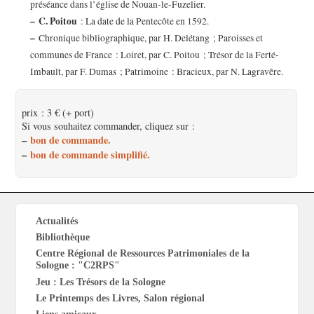
préséance dans l’église de Nouan-le-Fuzelier.
–
C. Poitou
: La date de la Pentecôte en 1592.
–
Chronique bibliographique, par H. Delétang ; Paroisses et
communes de France : Loiret, par C. Poitou ; Trésor de la Ferté-
Imbault, par F. Dumas ; Patrimoine : Bracieux, par N. Lagravêre.
prix : 3 € (+ port)
Si vous souhaitez commander, cliquez sur :
–
bon de commande.
–
bon de commande simplifié.
Actualités
Bibliothèque
Centre Régional de Ressources Patrimoniales de la
Sologne : "C2RPS"
Jeu : Les Trésors de la Sologne
Le Printemps des Livres, Salon régional