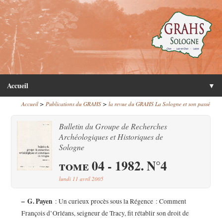
Accueil
▼
>
>
Accueil
Publications du GRAHS
la revue du GRAHS La Sologne et son passé
Bulletin du Groupe de Recherches
Archéologiques et Historiques de
Sologne
tome 04 - 1982. N°4
lundi 11 avril 2005
–
G. Payen
: Un curieux procès sous la Régence : Comment
François d’Orléans, seigneur de Tracy, fit rétablir son droit de