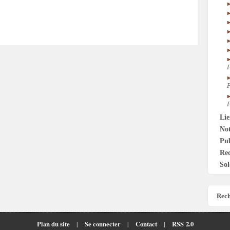
F
F
F
Li
Not
Pu
Re
Sol
Rech
Plan du site
|
Se connecter
|
Contact
|
RSS 2.0