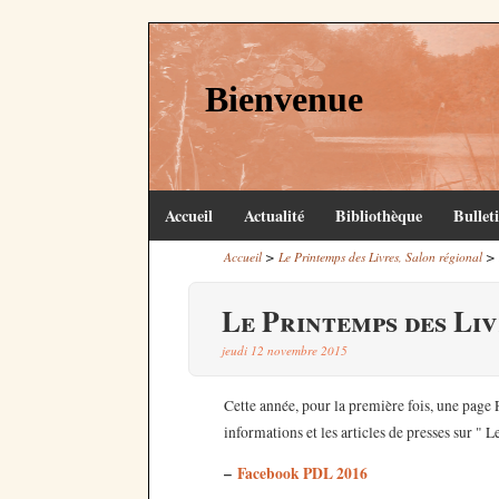
Bienvenue
Accueil
Actualité
Bibliothèque
Bullet
>
>
Accueil
Le Printemps des Livres, Salon régional
Le Printemps des Li
jeudi 12 novembre 2015
Cette année, pour la première fois, une page 
informations et les articles de presses sur "
–
Facebook PDL 2016