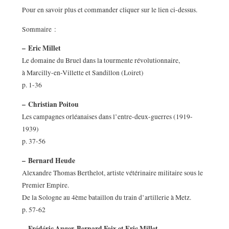
Pour en savoir plus et commander cliquer sur le lien ci-dessus.
Sommaire :
–
Eric Millet
Le domaine du Bruel dans la tourmente révolutionnaire,
à Marcilly-en-Villette et Sandillon (Loiret)
p. 1-36
–
Christian Poitou
Les campagnes orléanaises dans l’entre-deux-guerres (1919-
1939)
p. 37-56
–
Bernard Heude
Alexandre Thomas Berthelot, artiste vétérinaire militaire sous le
Premier Empire.
De la Sologne au 4ème bataillon du train d’artillerie à Metz.
p. 57-62
–
Frédéric Auger, Bernard Foix et Eric Millet