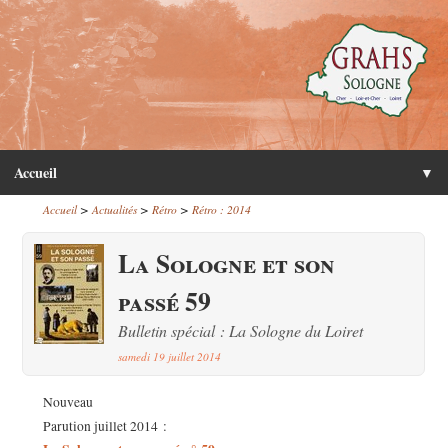
Accueil
▼
>
>
>
Accueil
Actualités
Rétro
Rétro : 2014
La Sologne et son
passé 59
Bulletin spécial : La Sologne du Loiret
samedi 19 juillet 2014
Nouveau
Parution juillet 2014 :