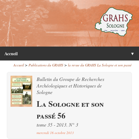
Accueil
▼
>
>
Accueil
Publications du GRAHS
la revue du GRAHS La Sologne et son passé
Bulletin du Groupe de Recherches
Archéologiques et Historiques de
Sologne
La Sologne et son
passé 56
tome 35 - 2013. N° 3
mercredi 16 octobre 2013