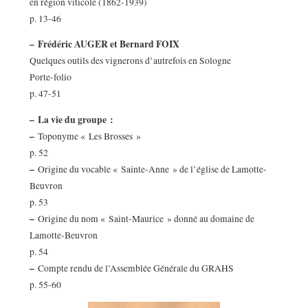
en région viticole (1862-1939)
p. 13-46
–
Frédéric AUGER et Bernard FOIX
Quelques outils des vignerons d’autrefois en Sologne
Porte-folio
p. 47-51
–
La vie du groupe :
–
Toponyme « Les Brosses »
p. 52
–
Origine du vocable « Sainte-Anne » de l’église de Lamotte-
Beuvron
p. 53
–
Origine du nom « Saint-Maurice » donné au domaine de
Lamotte-Beuvron
p. 54
–
Compte rendu de l’Assemblée Générale du GRAHS
p. 55-60