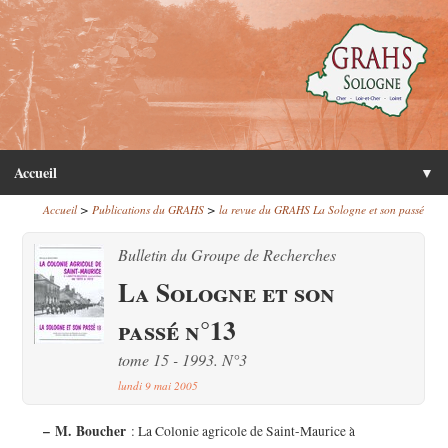
Accueil
▼
>
>
Accueil
Publications du GRAHS
la revue du GRAHS La Sologne et son passé
Bulletin du Groupe de Recherches
La Sologne et son
passé n°13
tome 15 - 1993. N°3
lundi 9 mai 2005
–
M. Boucher
: La Colonie agricole de Saint-Maurice à