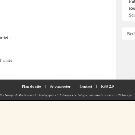
Pu
Re
Sol
Rech
rriel :
d’année.
Plan du site
|
Se connecter
|
Contact
|
RSS 2.0
26 - Groupe de Recherches Archéologiques et Historiques de Sologne, tous droits réservés. - Webdesign :