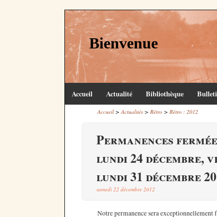
Bienvenue
Accueil
Actualité
Bibliothèque
Bullet
>
>
>
Accueil
Actualités
Rétro
Rétro : 2012
Permanences fermée
lundi 24 décembre, v
lundi 31 décembre 2
samedi 22 décembre 2012
Notre permanence sera exceptionnellement 