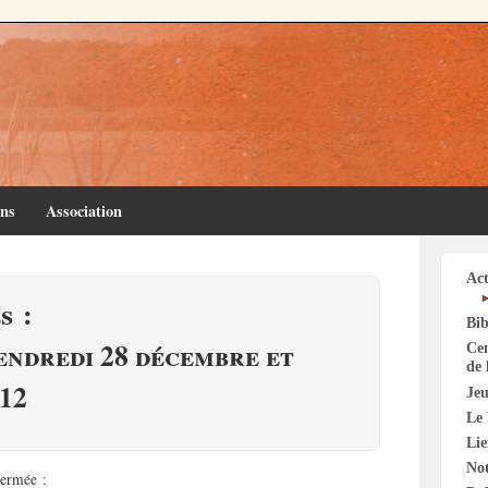
ins
Association
Act
s :
Bib
endredi 28 décembre et
Cen
de 
012
Jeu
Le 
Li
Not
fermée :