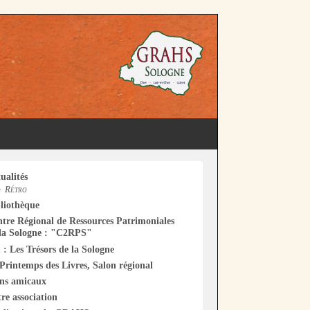
ualités
Rétro
liothèque
tre Régional de Ressources Patrimoniales
la Sologne : "C2RPS"
 : Les Trésors de la Sologne
Printemps des Livres, Salon régional
ens amicaux
re association