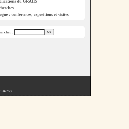
blications du GRAHS
cherches
ogne : conférences, expositions et visites
ercher :
 F. Mercey