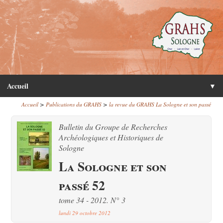
Accueil
▼
>
>
Accueil
Publications du GRAHS
la revue du GRAHS La Sologne et son passé
Bulletin du Groupe de Recherches
Archéologiques et Historiques de
Sologne
La Sologne et son
passé 52
tome 34 - 2012. N° 3
lundi 29 octobre 2012