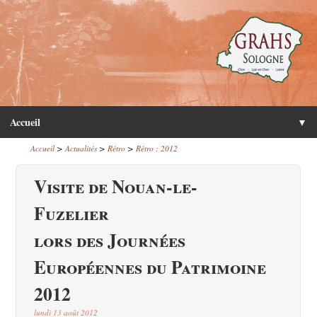
Accueil
▼
>
>
>
Accueil
Actualités
Rétro
Rétro : 2012
Visite de Nouan-le-
Fuzelier
lors des Journées
Européennes du Patrimoine
2012
lundi 13 août 2012