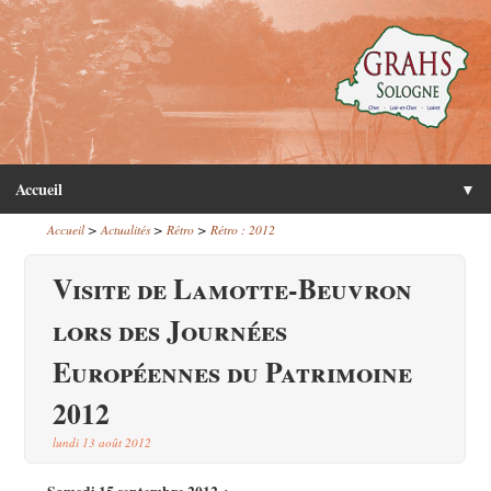
Accueil
▼
>
>
>
Accueil
Actualités
Rétro
Rétro : 2012
Visite de Lamotte-Beuvron
lors des Journées
Européennes du Patrimoine
2012
lundi 13 août 2012