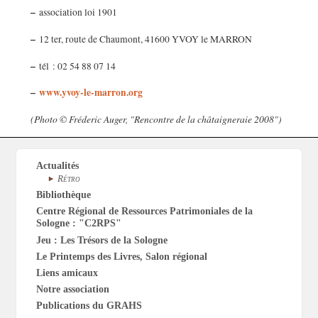
–
association loi 1901
–
12 ter, route de Chaumont, 41600 YVOY le MARRON
–
tél : 02 54 88 07 14
–
www.yvoy-le-marron.org
(Photo © Fréderic Auger, "Rencontre de la châtaigneraie 2008")
Actualités
Rétro
Bibliothèque
Centre Régional de Ressources Patrimoniales de la
Sologne : "C2RPS"
Jeu : Les Trésors de la Sologne
Le Printemps des Livres, Salon régional
Liens amicaux
Notre association
Publications du GRAHS