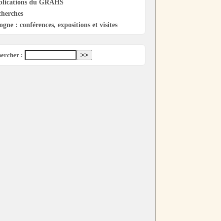
blications du GRAHS
cherches
ogne : conférences, expositions et visites
ercher :