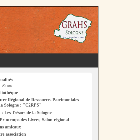
ualités
Rétro
liothèque
tre Régional de Ressources Patrimoniales
la Sologne : "C2RPS"
 : Les Trésors de la Sologne
Printemps des Livres, Salon régional
ens amicaux
re association