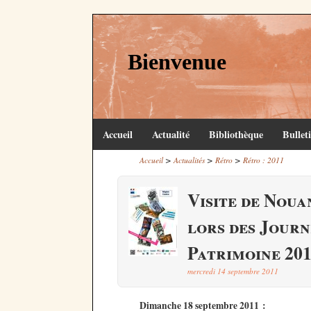
Bienvenue
Accueil
Actualité
Bibliothèque
Bullet
>
>
>
Accueil
Actualités
Rétro
Rétro : 2011
Visite de Noua
lors des Jour
Patrimoine 20
mercredi 14 septembre 2011
Dimanche 18 septembre 2011 :