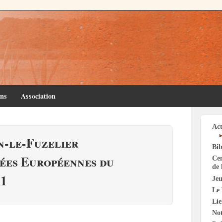
ins
Association
Act
n-le-Fuzelier
Bib
nées Européennes du
Cen
de 
11
Jeu
Le 
Li
Not