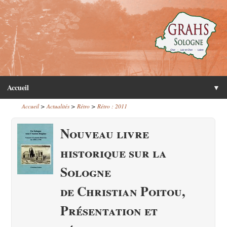
Accueil
▼
>
>
>
Accueil
Actualités
Rétro
Rétro : 2011
Nouveau livre
historique sur la
Sologne
de Christian Poitou,
Présentation et