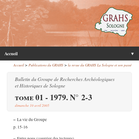
Accueil
▼
>
>
Accueil
Publications du GRAHS
la revue du GRAHS La Sologne et son passé
Bulletin du Groupe de Recherches Archéologiques
et Historiques de Sologne
tome 01 - 1979. N° 2-3
dimanche 10 avril 2005
–
La vie du Groupe
p. 15-16
–
Entre nous (courrier des lecteurs)