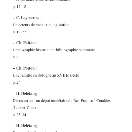
p. 17-18
–
C. Leymarios
:
Détecteurs de métaux et législation
p. 19-22
–
Ch. Poitou
:
Démographie historique : bibliographie sommaire
p. 23
–
Ch. Poitou
:
Une famille en Sologne au XVIIIe siècle
p. 24
–
H. Delétang
:
Découverte d’un dépot monétaire du Bas-Empire à Couddes
(Loir-et-Cher)
p. 25-34
–
H. Delétang
: