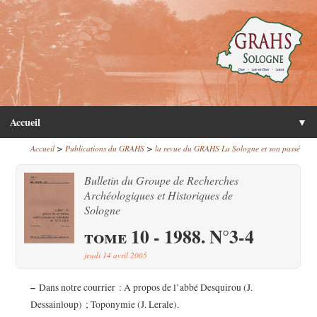
Accueil
▼
>
>
Accueil
Publications du GRAHS
la revue du GRAHS La Sologne et son passé
Bulletin du Groupe de Recherches
Archéologiques et Historiques de
Sologne
tome 10 - 1988. N°3-4
jeudi 14 avril 2005
–
Dans notre courrier : A propos de l’abbé Desquirou (J.
Dessainloup) ; Toponymie (J. Lerale).