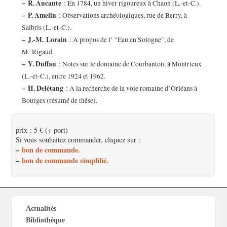
–
R. Aucante
: En 1784, un hiver rigoureux à Chaon (L.-et-C.).
–
P. Amelin
: Observations archéologiques, rue de Berry, à
Salbris (L.-et-C.).
–
J.-M. Lorain
: A propos de l’ "Eau en Sologne", de
M. Rigaud.
–
Y. Duffau
: Notes sur le domaine de Courbanton, à Montrieux
(L.-et-C.), entre 1924 et 1962.
–
H. Delétang
: A la recherche de la voie romaine d’Orléans à
Bourges (résumé de thêse).
prix : 5 € (+ port)
Si vous souhaitez commander, cliquez sur :
–
bon de commande.
–
bon de commande simplifié.
Actualités
Bibliothèque