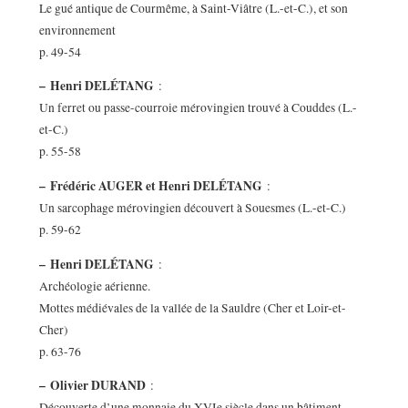
Le gué antique de Courmême, à Saint-Viâtre (L.-et-C.), et son
environnement
p. 49-54
–
Henri DELÉTANG
:
Un ferret ou passe-courroie mérovingien trouvé à Couddes (L.-
et-C.)
p. 55-58
–
Frédéric AUGER et Henri DELÉTANG
:
Un sarcophage mérovingien découvert à Souesmes (L.-et-C.)
p. 59-62
–
Henri DELÉTANG
:
Archéologie aérienne.
Mottes médiévales de la vallée de la Sauldre (Cher et Loir-et-
Cher)
p. 63-76
–
Olivier DURAND
:
Découverte d’une monnaie du XVIe siècle dans un bâtiment