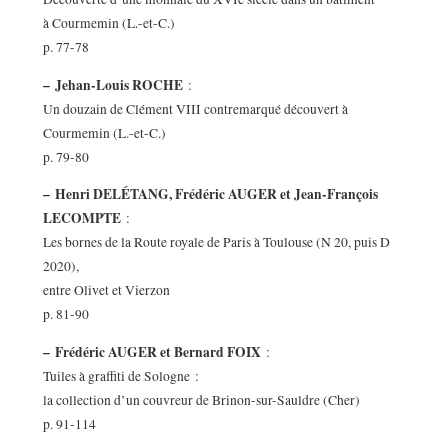
à Courmemin (L.-et-C.)
p. 77-78
–
Jehan-Louis ROCHE
:
Un douzain de Clément VIII contremarqué découvert à
Courmemin (L.-et-C.)
p. 79-80
–
Henri DELÉTANG, Frédéric AUGER et Jean-François
LECOMPTE
:
Les bornes de la Route royale de Paris à Toulouse (N 20, puis D
2020),
entre Olivet et Vierzon
p. 81-90
–
Frédéric AUGER et Bernard FOIX
:
Tuiles à graffiti de Sologne :
la collection d’un couvreur de Brinon-sur-Sauldre (Cher)
p. 91-114