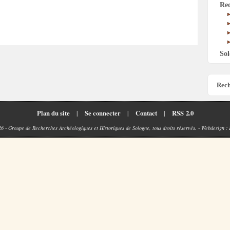
Re
Sol
Rech
Plan du site
|
Se connecter
|
Contact
|
RSS 2.0
26 - Groupe de Recherches Archéologiques et Historiques de Sologne, tous droits réservés. - Webdesign :