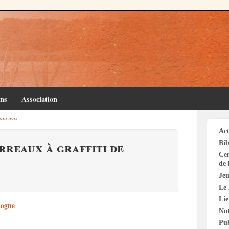
ins
Association
 anciens
Act
arreaux à graffiti de
Bib
Cen
de 
Jeu
Le 
Li
ologne
Not
Pu