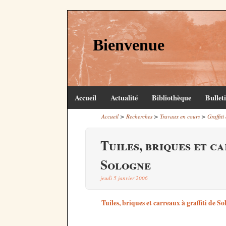
Bienvenue
Accueil
Actualité
Bibliothèque
Bullet
>
>
>
Accueil
Recherches
Travaux en cours
Graffiti
Tuiles, briques et c
Sologne
jeudi 5 janvier 2006
Tuiles, briques et carreaux à graffiti de S