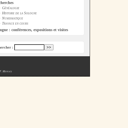
cherches
Généalogie
Histoire de la Sologne
Numismatique
Travaux en cours
ogne : conférences, expositions et visites
ercher :
 F. Mercey