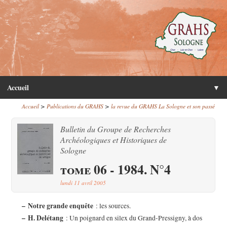
Accueil
▼
>
>
Accueil
Publications du GRAHS
la revue du GRAHS La Sologne et son passé
Bulletin du Groupe de Recherches
Archéologiques et Historiques de
Sologne
tome 06 - 1984. N°4
lundi 11 avril 2005
–
Notre grande enquête
: les sources.
–
H. Delétang
: Un poignard en silex du Grand-Pressigny, à dos