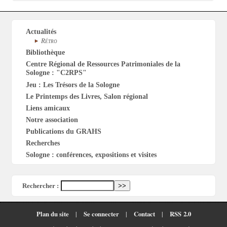
Actualités
Rétro
Bibliothèque
Centre Régional de Ressources Patrimoniales de la
Sologne : "C2RPS"
Jeu : Les Trésors de la Sologne
Le Printemps des Livres, Salon régional
Liens amicaux
Notre association
Publications du GRAHS
Recherches
Sologne : conférences, expositions et visites
Rechercher :
Plan du site
|
Se connecter
|
Contact
|
RSS 2.0