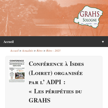
Accueil
▼
>
>
>
Accueil
Actualités
Rétro
Rétro : 2025
Conférence à Isdes
(Loiret) organisée
par l’ ADPI :
« Les péripéties du
GRAHS