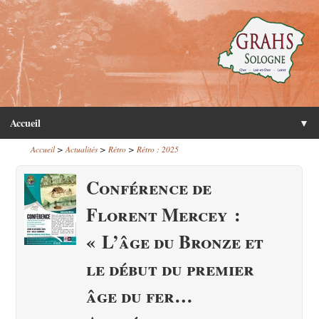
Accueil
▼
>
>
>
Accueil
Actualités
Rétro
Rétro : 2025
Conférence de
Florent Mercey :
« L’âge du Bronze et
le début du premier
âge du fer…