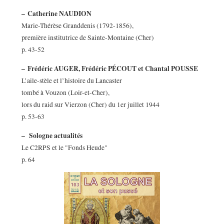
–
Catherine NAUDION
Marie-Thérèse Granddenis (1792-1856),
première institutrice de Sainte-Montaine (Cher)
p. 43-52
–
Frédéric AUGER, Frédéric PÉCOUT et Chantal POUSSE
L’aile-stèle et l’histoire du Lancaster
tombé à Vouzon (Loir-et-Cher),
lors du raid sur Vierzon (Cher) du 1er juillet 1944
p. 53-63
–
Sologne actualités
Le C2RPS et le "Fonds Heude"
p. 64