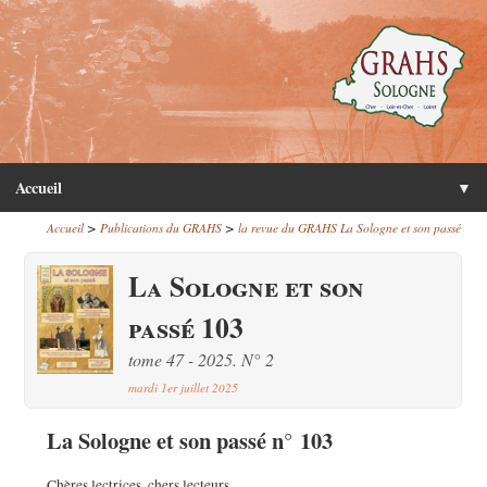
Accueil
▼
>
>
Accueil
Publications du GRAHS
la revue du GRAHS La Sologne et son passé
La Sologne et son
passé 103
tome 47 - 2025. N° 2
mardi 1er juillet 2025
La Sologne et son passé n° 103
Chères lectrices, chers lecteurs,