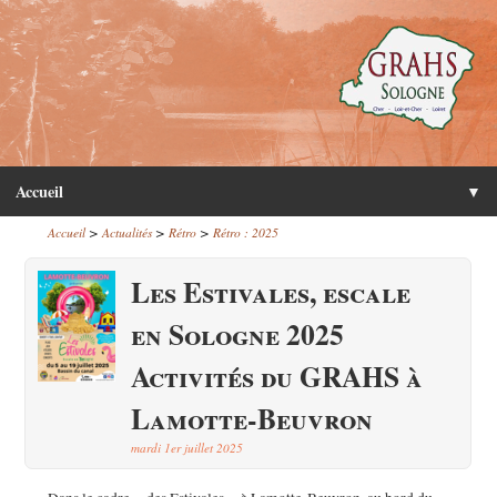
Accueil
▼
>
>
>
Accueil
Actualités
Rétro
Rétro : 2025
Les Estivales, escale
en Sologne 2025
Activités du GRAHS à
Lamotte-Beuvron
mardi 1er juillet 2025