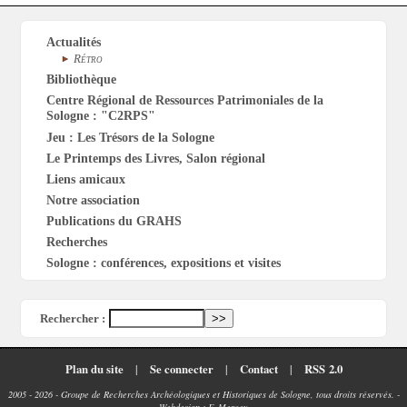
Actualités
Rétro
Bibliothèque
Centre Régional de Ressources Patrimoniales de la
Sologne : "C2RPS"
Jeu : Les Trésors de la Sologne
Le Printemps des Livres, Salon régional
Liens amicaux
Notre association
Publications du GRAHS
Recherches
Sologne : conférences, expositions et visites
Rechercher :
Plan du site
|
Se connecter
|
Contact
|
RSS 2.0
2005 - 2026 - Groupe de Recherches Archéologiques et Historiques de Sologne, tous droits réservés. -