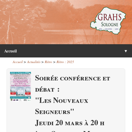
Accueil
▼
>
>
>
Accueil
Actualités
Rétro
Rétro : 2025
Soirée conférence et
débat :
"Les Nouveaux
Seigneurs"
Jeudi 20 mars à 20 h