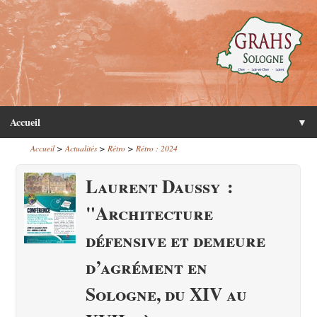
Accueil
▼
>
>
>
Accueil
Actualités
Rétro
Rétro : 2024
Laurent Daussy :
"Architecture
défensive et demeure
d’agrément en
Sologne, du XIV au