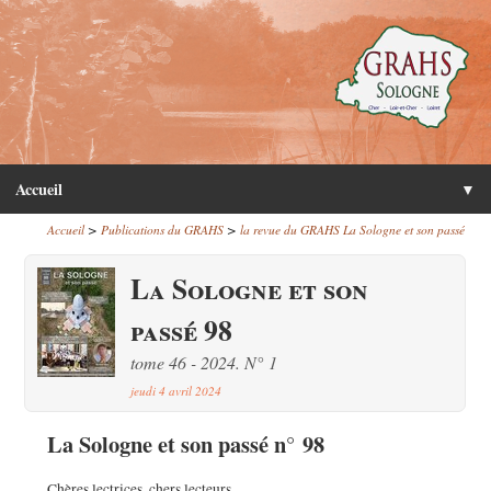
Accueil
▼
>
>
Accueil
Publications du GRAHS
la revue du GRAHS La Sologne et son passé
La Sologne et son
passé 98
tome 46 - 2024. N° 1
jeudi 4 avril 2024
La Sologne et son passé n° 98
Chères lectrices, chers lecteurs,