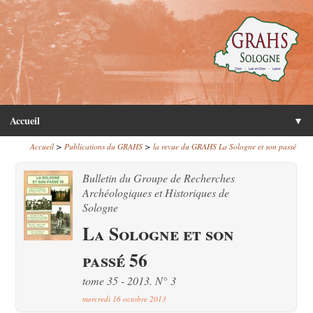
Accueil
▼
>
>
Accueil
Publications du GRAHS
la revue du GRAHS La Sologne et son passé
Bulletin du Groupe de Recherches
Archéologiques et Historiques de
Sologne
La Sologne et son
passé 56
tome 35 - 2013. N° 3
mercredi 16 octobre 2013