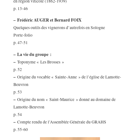
en région viticole (1862-1939)
p. 13-46
–
Frédéric AUGER et Bernard FOIX
Quelques outils des vignerons d’autrefois en Sologne
Porte-folio
p. 47-51
–
La vie du groupe :
–
Toponyme « Les Brosses »
p. 52
–
Origine du vocable « Sainte-Anne » de l’église de Lamotte-
Beuvron
p. 53
–
Origine du nom « Saint-Maurice » donné au domaine de
Lamotte-Beuvron
p. 54
–
Compte rendu de l’Assemblée Générale du GRAHS
p. 55-60