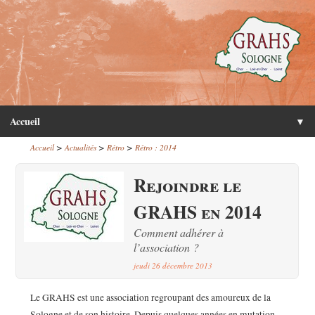
Accueil
▼
>
>
>
Accueil
Actualités
Rétro
Rétro : 2014
Rejoindre le
GRAHS en 2014
Comment adhérer à
l’association ?
jeudi 26 décembre 2013
Le GRAHS est une association regroupant des amoureux de la
Sologne et de son histoire. Depuis quelques années en mutation,